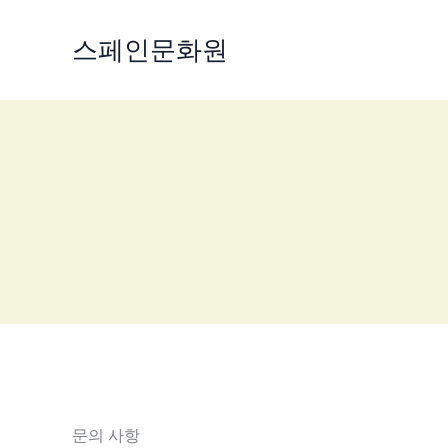
콘
텐
스페인문화원
츠
로
건
너
뛰
기
문의 사항