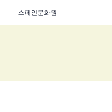
콘
텐
스페인문화원
츠
로
건
너
뛰
기